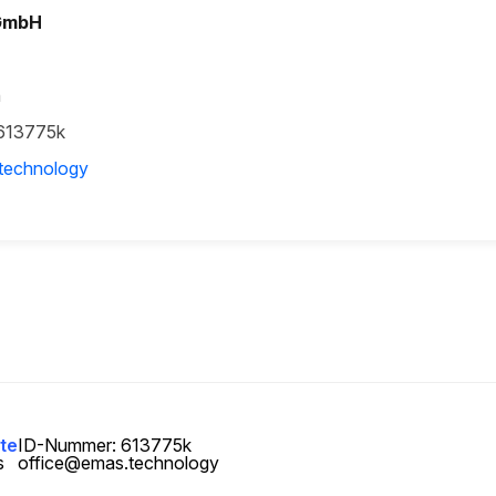
GmbH
h
613775k
technology
ite
ID-Nummer: 613775k
s
office@emas.technology