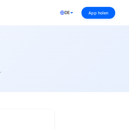
DE
App holen
.