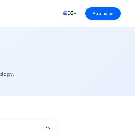
DE
App holen
ology.